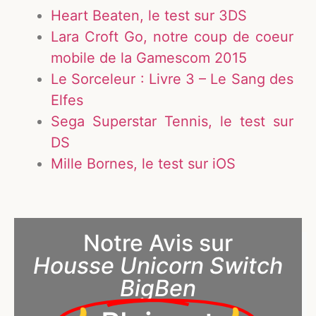
Heart Beaten, le test sur 3DS
Lara Croft Go, notre coup de coeur
mobile de la Gamescom 2015
Le Sorceleur : Livre 3 – Le Sang des
Elfes
Sega Superstar Tennis, le test sur
DS
Mille Bornes, le test sur iOS
Notre Avis sur
Housse Unicorn Switch
BigBen