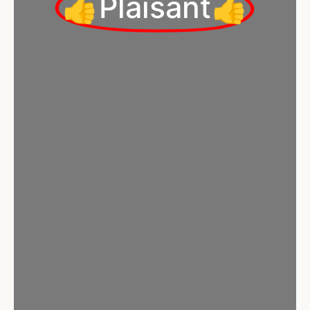
👍Plaisant👍