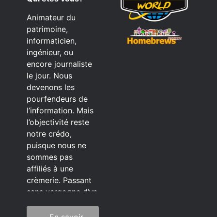
Animateur du
patrimoine,
informaticien,
ingénieur, ou
encore journaliste
le jour. Nous
devenons les
pourfendeurs de
l’information. Mais
l’objectivité reste
notre crédo,
puisque nous ne
sommes pas
affiliés à une
crèmerie. Passant
sans vergogne d’un
éditeur à l’autre.
En savoir