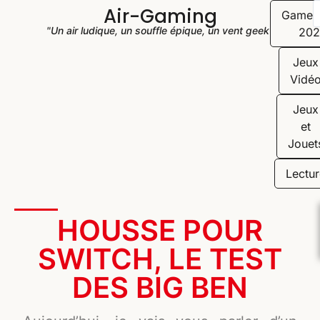
Air-Gaming
Game
"Un air ludique, un souffle épique, un vent geek"
202
Jeux
Vidé
Jeux
et
Jouet
Lectur
HOUSSE POUR
SWITCH, LE TEST
DES BIG BEN