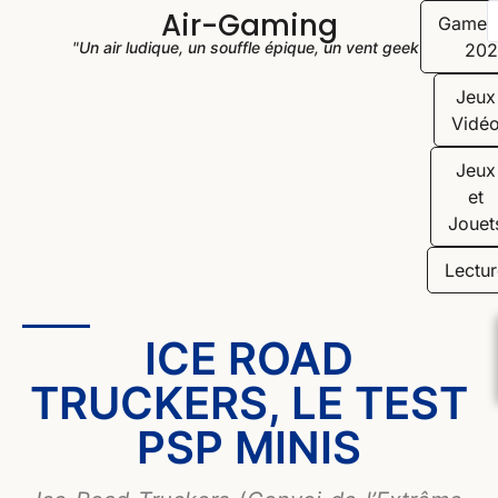
Air-Gaming
Game
"Un air ludique, un souffle épique, un vent geek"
202
Jeux
Vidé
Jeux
et
Jouet
Lectur
ICE ROAD
TRUCKERS, LE TEST
PSP MINIS