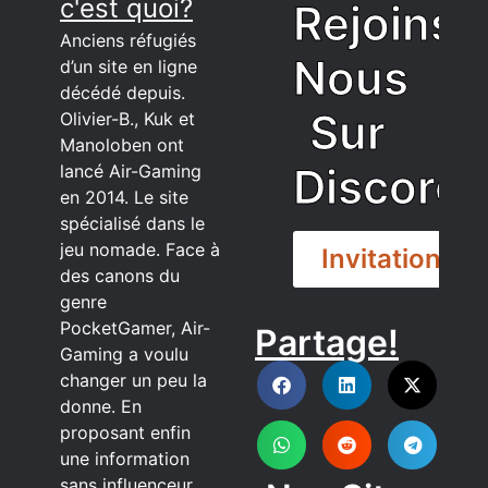
c'est quoi?
Rejoins
Anciens réfugiés
Nous
d’un site en ligne
décédé depuis.
Sur
Olivier-B., Kuk et
Manoloben ont
Discord
lancé Air-Gaming
en 2014. Le site
spécialisé dans le
jeu nomade. Face à
Invitation
des canons du
genre
PocketGamer, Air-
Partage!
DISCORD
Gaming a voulu
changer un peu la
donne. En
proposant enfin
une information
sans influenceur,