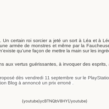
n certain roi sorcier a jeté un sort à Léa et à Léo,
r une armée de monstres et même par la Faucheuse 
l n’existe qu’une façon de mettre la main sur les in
ons aux vertus guérissantes, à invoquer des esprits
roposé dès vendredi 11 septembre sur le PlayStatio
tion Blog à annoncé
un prix erroné .
{youtube}ycBTNQbV8HY{/youtube}