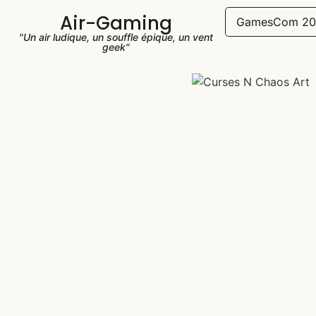
Air-Gaming
GamesCom 20
"Un air ludique, un souffle épique, un vent
geek"