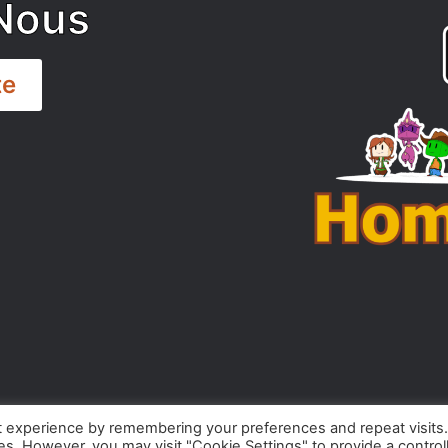
Nous
te
t experience by remembering your preferences and repeat visits
ies. However, you may visit "Cookie Settings" to provide a control