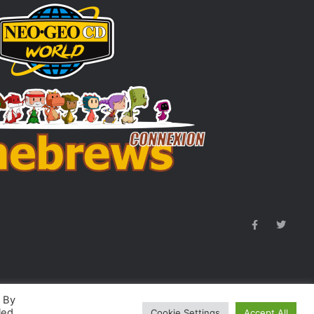
. By
led
Cookie Settings
Accept All