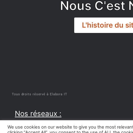
Nous C'est 
L'histoire du si
DISCORD
Tous droits réservé à Elabora IT
Nos réseaux :
We use cookies on our website to give you the most relevan
clicking “Accept All”, you consent to the use of ALL the cook