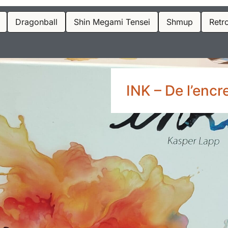
Dragonball
Shin Megami Tensei
Shmup
Retr
INK – De l’encre