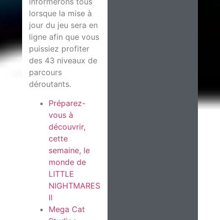
informerons tous
lorsque la mise à
jour du jeu sera en
ligne afin que vous
puissiez profiter
des 43 niveaux de
parcours
déroutants.
Préparez-
vous à
découvrir,
cette
semaine, le
monde de
LITTLE
NIGHTMARES
II
Mega Cat