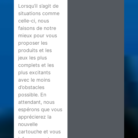
Lorsqu’il s’agit de
situations comme
celle-ci, nous
faisons de notre
mieux pour vous
proposer les
produits et les
jeux les plus
complets et les
plus excitants
avec le moins
d’obstacles
possible. En
attendant, nous
espérons que vous
apprécierez la
nouvelle
cartouche et vous