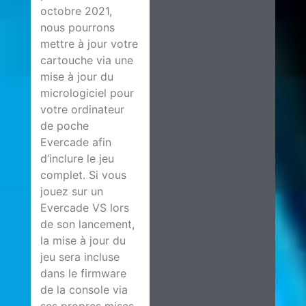
octobre 2021,
nous pourrons
mettre à jour votre
cartouche via une
mise à jour du
micrologiciel pour
votre ordinateur
de poche
Evercade afin
d’inclure le jeu
complet. Si vous
jouez sur un
Evercade VS lors
de son lancement,
la mise à jour du
jeu sera incluse
dans le firmware
de la console via
ses propres mises