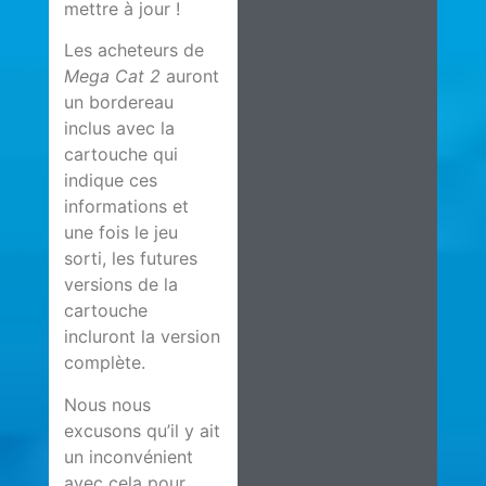
mettre à jour !
Les acheteurs de
Mega Cat 2
auront
un bordereau
inclus avec la
cartouche qui
indique ces
informations et
une fois le jeu
sorti, les futures
versions de la
cartouche
incluront la version
complète.
Nous nous
excusons qu’il y ait
un inconvénient
avec cela pour