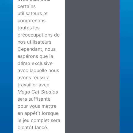
certains
utilisateurs et
comprenons
toutes les
préoccupations de
nos utilisateurs.
Cependant, nous
espérons que la
démo exclusive
avec laquelle nous
avons réussi à
travailler avec
Mega Cat Studios
sera suffisante
pour vous mettre
en appétit lorsque
le jeu complet sera
bientôt lancé.