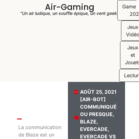
Air-Gaming
Game
"Un air ludique, un souffle épique, un vent geek"
202
Jeux
Vidé
Jeux
et
Jouet
Lectur
AOÛT 25, 2021
[AIR-BOT]
COMMUNIQUÉ
OU PRESQUE
,
BLAZE
,
La communication
EVERCADE
,
de Blaze est un
EVERCADE VS