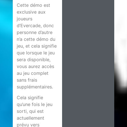
Cette démo est
exclusive aux
joueurs
d’Evercade, donc
personne d’autre
n’a cette démo du
jeu, et cela signifie
que lorsque le jeu
sera disponible,
vous aurez accès
au jeu complet
sans frais
supplémentaires.
Cela signifie
qu’une fois le jeu
sorti, qui est
actuellement
prévu vers