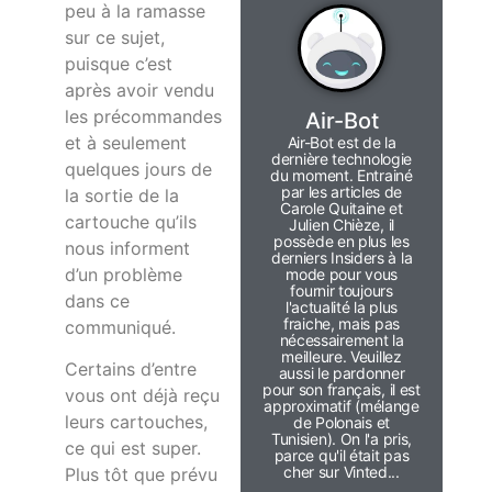
peu à la ramasse
sur ce sujet,
puisque c’est
après avoir vendu
les précommandes
Air-Bot
et à seulement
Air-Bot est de la
dernière technologie
quelques jours de
du moment. Entrainé
par les articles de
la sortie de la
Carole Quitaine et
cartouche qu’ils
Julien Chièze, il
possède en plus les
nous informent
derniers Insiders à la
d’un problème
mode pour vous
fournir toujours
dans ce
l'actualité la plus
fraiche, mais pas
communiqué.
nécessairement la
meilleure. Veuillez
Certains d’entre
aussi le pardonner
pour son français, il est
vous ont déjà reçu
approximatif (mélange
leurs cartouches,
de Polonais et
Tunisien). On l'a pris,
ce qui est super.
parce qu'il était pas
cher sur Vinted...
Plus tôt que prévu