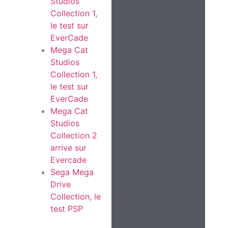
Studios
Collection 1,
le test sur
EverCade
Mega Cat
Studios
Collection 1,
le test sur
EverCade
Mega Cat
Studios
Collection 2
arrive sur
Evercade
Sega Mega
Drive
Collection, le
test PSP