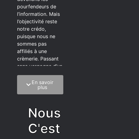
pourfendeurs de
l’information. Mais
l’objectivité reste
notre crédo,
puisque nous ne
sommes pas
affiliés à une
crèmerie. Passant
sans vergogne d’un
éditeur à l’autre.
En savoir
C’est quoi notre
plus
méthode?
On mélange la
Nous
sagesse de la
vieillesse à une
C'est
grosse dose
d’autodérision. On