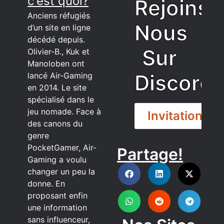
c'est quoi?
Rejoins
Anciens réfugiés
Nous
d’un site en ligne
décédé depuis.
Sur
Olivier-B., Kuk et
Manoloben ont
Discord
lancé Air-Gaming
en 2014. Le site
spécialisé dans le
jeu nomade. Face à
Invitation
des canons du
genre
PocketGamer, Air-
Partage!
DISCORD
Gaming a voulu
changer un peu la
donne. En
proposant enfin
une information
sans influenceur,