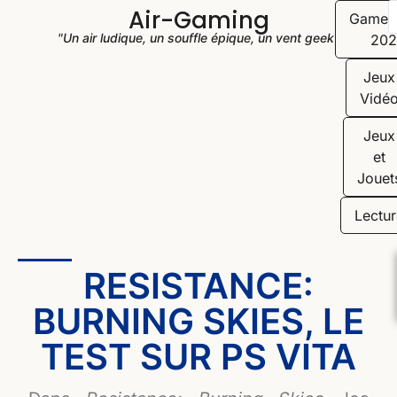
Air-Gaming
Game
"Un air ludique, un souffle épique, un vent geek"
202
Jeux
Vidé
Jeux
et
Jouet
Lectur
RESISTANCE:
BURNING SKIES, LE
TEST SUR PS VITA