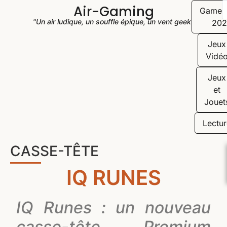
Air-Gaming
Game
"Un air ludique, un souffle épique, un vent geek"
202
Jeux
Vidé
Jeux
et
Jouet
Lectur
CASSE-TÊTE
IQ RUNES
IQ Runes : un nouveau
casse-tête Premium