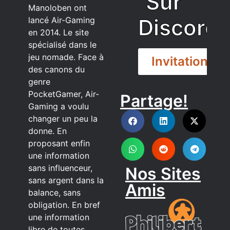
Sur
Manoloben ont
Discord
lancé Air-Gaming
en 2014. Le site
spécialisé dans le
jeu nomade. Face à
Invitation
des canons du
genre
PocketGamer, Air-
Partage!
DISCORD
Gaming a voulu
changer un peu la
donne. En
proposant enfin
une information
sans influenceur,
Nos Sites
sans argent dans la
Amis
balance, sans
obligation. En bref
une information
libre de toutes