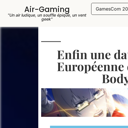
Air-Gaming
GamesCom 20
"Un air ludique, un souffle épique, un vent
geek"
Enfin une da
Européenne d
Body