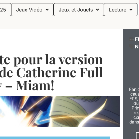
25
Jeux Vidéo
Jeux et Jouets
Lecture
F
N
te pour la version
e Catherine Full
 – Miam!
Fan 
caus
FPS,
du
Pri
re
con
dans 