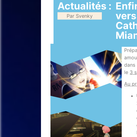
Actualités :
Enfi
vers
Par Svenky
Cath
Mia
Prép
amou
dan
le
3 
Au p