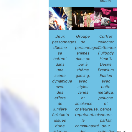
chaos.
Deux
Groupe
Coffret
personnages
de
collector
d’anime
personnages
Catherine
se
animés
Fullbody
battent
dans un
Heart’s
dans
bar à
Desire
une
thème
Premium
scène
gaming,
Edition
dynamique
avec
avec
avec
styles
boîte
des
variés
metálica,
effets
et
peluche
de
ambiance
et
lumière
chaleureuse,
bande
éclatants
représentant
sonore,
issues
la
parfait
d’une
communauté
pour
attaque
des
collectionneurs