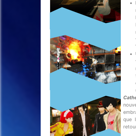
Cathe
nou
embr
que l
retou