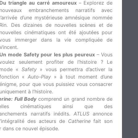
Du triangle au carré amoureux
–
Explorez de
nouveaux embranchements narratifs avec
l’arrivée d’une mystérieuse amnésique nommée
Rin. Des dizaines de nouvelles scènes et de
nouvelles cinématiques ont été ajoutées pour
vous immerger dans la vie compliquée de
Vincent.
Un mode Safety pour les plus peureux
– Vous
voulez seulement profiter de l’histoire ? Le
mode «
Safety
» vous permettra d’activer la
fonction «
Auto-Play
» à tout moment d’une
énigme, pour que vous puissiez vous consacrer
uniquement à l’histoire.
rine: Full Body
comprend un grand nombre de
velles cinématiques ainsi que des
anchements narratifs inédits.
ATLUS
annonce
’intégralité des acteurs de
Catherine
fait son
r dans ce nouvel épisode.