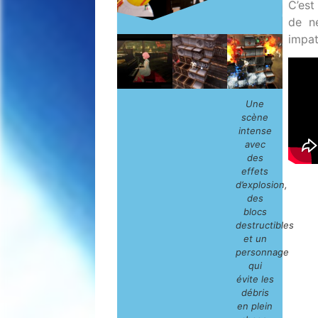
C’est
de n
impat
Une
scène
intense
avec
des
effets
d’explosion,
des
blocs
destructibles
et un
personnage
qui
évite les
débris
en plein