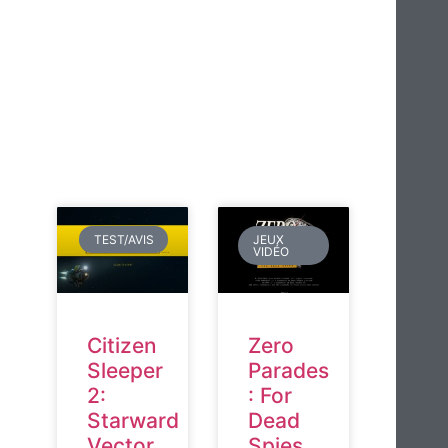
TEST/AVIS
JEUX
VIDÉO
Citizen
Zero
Sleeper
Parades
2:
: For
Starward
Dead
Vector
Spies,