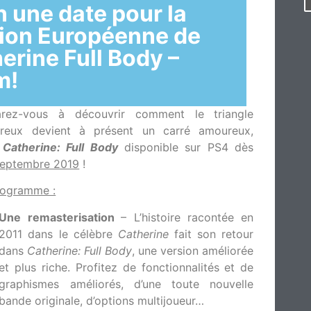
n une date pour la
ion Européenne de
erine Full Body –
m!
arez-vous à découvrir comment le triangle
reux devient à présent un carré amoureux,
s
Catherine: Full Body
disponible sur PS4 dès
septembre 2019
!
rogramme :
Une remasterisation
– L’histoire racontée en
2011 dans le célèbre
Catherine
fait son retour
dans
Catherine: Full Body
, une version améliorée
et plus riche. Profitez de fonctionnalités et de
graphismes améliorés, d’une toute nouvelle
bande originale, d’options multijoueur…