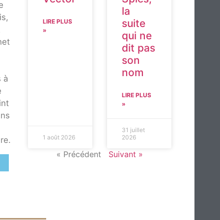
e
la
is,
suite
LIRE PLUS
R
»
qui ne
net
dit pas
son
nom
s à
e
LIRE PLUS
int
»
ans
a
31 juillet
1 août 2026
2026
re.
« Précédent
Suivant »