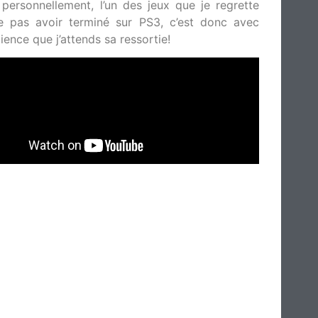
 personnellement, l’un des jeux que je regrette
e pas avoir terminé sur PS3, c’est donc avec
ience que j’attends sa ressortie!