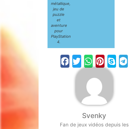
métallique,
jeu de
puzzle
et
aventure
pour
PlayStation
4.
Svenky
Fan de jeux vidéos depuis les