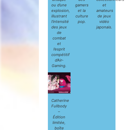
ou d’une
gamers
et
explosion,
et la
amateurs
illustrant
culture
de jeux
l’intensité
pop.
vidéo
des jeux
japonais.
de
combat
et
l’esprit
compétitif
d’Air-
Gaming.
Catherine
Fullbody
–
Édition
limitée,
boîte