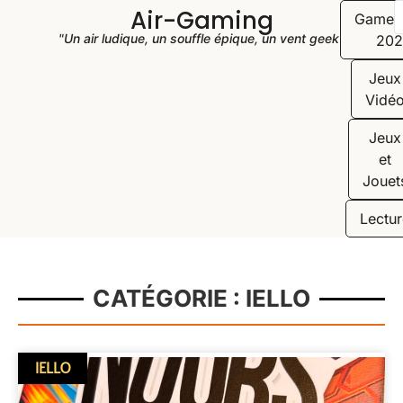
Air-Gaming
Game
"Un air ludique, un souffle épique, un vent geek"
202
Jeux
Vidé
Jeux
et
Jouet
Lectur
CATÉGORIE : IELLO
IELLO