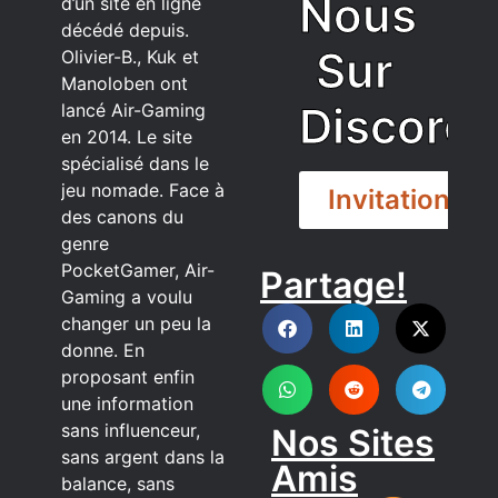
Nous
d’un site en ligne
décédé depuis.
Sur
Olivier-B., Kuk et
Manoloben ont
Discord
lancé Air-Gaming
en 2014. Le site
spécialisé dans le
jeu nomade. Face à
Invitation
des canons du
genre
PocketGamer, Air-
Partage!
DISCORD
Gaming a voulu
changer un peu la
donne. En
proposant enfin
une information
sans influenceur,
Nos Sites
sans argent dans la
Amis
balance, sans