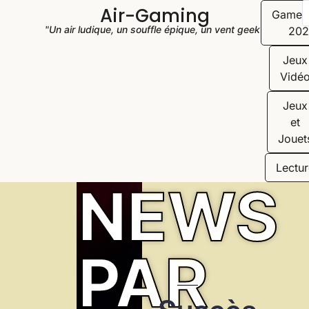
Air-Gaming
Game
"Un air ludique, un souffle épique, un vent geek"
202
Jeux
Vidé
Jeux
et
Jouet
Lectur
NEWS
PAR