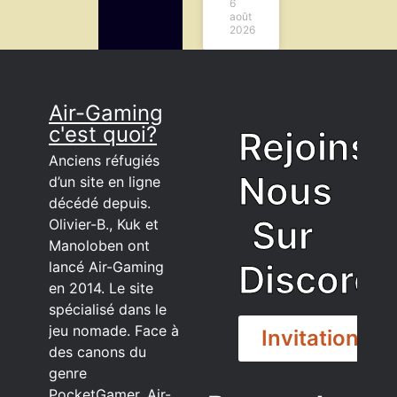
6
août
2026
Air-Gaming
c'est quoi?
Rejoins
Anciens réfugiés
Nous
d’un site en ligne
décédé depuis.
Sur
Olivier-B., Kuk et
Manoloben ont
Discord
lancé Air-Gaming
en 2014. Le site
spécialisé dans le
jeu nomade. Face à
Invitation
des canons du
genre
PocketGamer, Air-