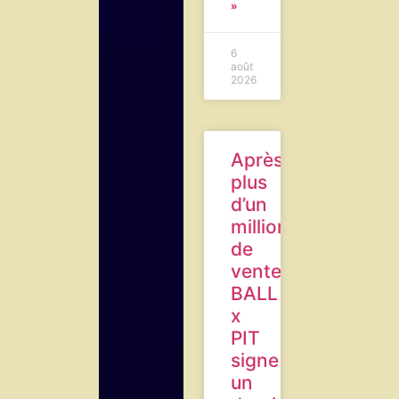
»
6
août
2026
Après
plus
d’un
million
de
ventes,
BALL
x
PIT
signe
un