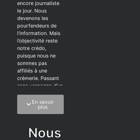
encore journaliste
le jour. Nous
devenons les
pourfendeurs de
l’information. Mais
l’objectivité reste
notre crédo,
puisque nous ne
sommes pas
affiliés à une
crèmerie. Passant
sans vergogne d’un
éditeur à l’autre.
En savoir
C’est quoi notre
plus
méthode?
On mélange la
Nous
sagesse de la
vieillesse à une