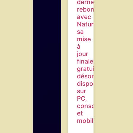
dernier
rebond
avec
Naturaliste,
sa
mise
à
jour
finale
gratuite,
désormais
disponible
sur
PC,
consoles
et
mobile