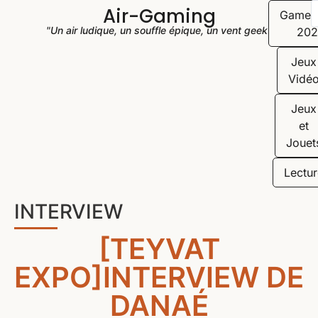
Air-Gaming
Game
"Un air ludique, un souffle épique, un vent geek"
202
Jeux
Vidé
Jeux
et
Jouet
Lectur
INTERVIEW
[TEYVAT
EXPO]INTERVIEW DE
DANAÉ