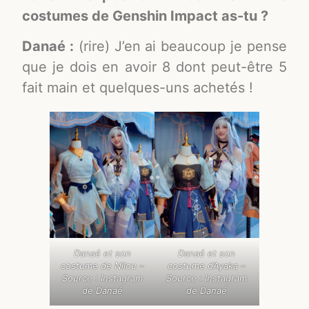
costumes de Genshin Impact as-tu ?
Danaé :
(rire) J’en ai beaucoup je pense
que je dois en avoir 8 dont peut-être 5
fait main et quelques-uns achetés !
Danaé et son
Danaé et son
costume de Nilou –
costume d’Ayaka –
Source : Instagram
Source : Instagram
de Danaé
de Danaé