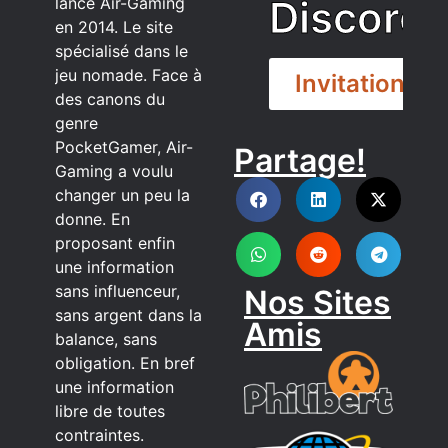
Discord
lancé Air-Gaming
en 2014. Le site
spécialisé dans le
jeu nomade. Face à
Invitation
des canons du
genre
PocketGamer, Air-
Partage!
DISCORD
Gaming a voulu
changer un peu la
donne. En
proposant enfin
une information
sans influenceur,
Nos Sites
sans argent dans la
Amis
balance, sans
obligation. En bref
une information
libre de toutes
contraintes.