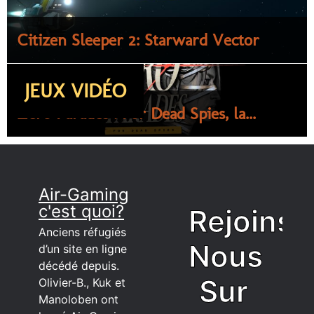
Citizen Sleeper 2: Starward Vector
JEUX VIDÉO
Zero Parades : For Dead Spies, la...
Air-Gaming
c'est quoi?
Rejoins
Anciens réfugiés
Nous
d’un site en ligne
décédé depuis.
Sur
Olivier-B., Kuk et
Manoloben ont