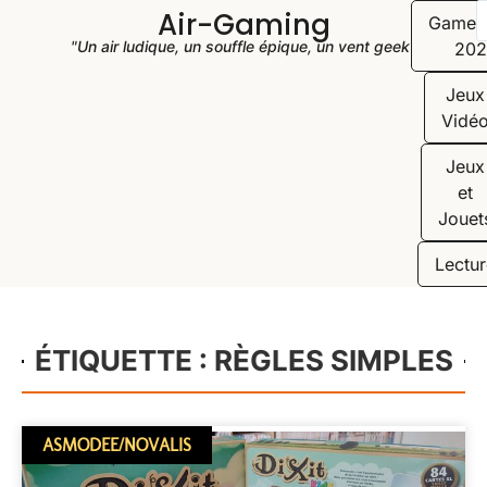
Air-Gaming
Game
"Un air ludique, un souffle épique, un vent geek"
202
Jeux
Vidé
Jeux
et
Jouet
Lectur
ÉTIQUETTE : RÈGLES SIMPLES
ASMODEE/NOVALIS