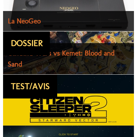
La NeoGeo
DOSSIER
Cthulhu Wars vs Kemet: Blood and
Sand
TEST/AVIS