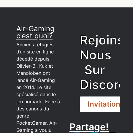
Air-Gaming
c'est quoi?
Rejoins
Anciens réfugiés
Nous
d’un site en ligne
décédé depuis.
Sur
Olivier-B., Kuk et
Manoloben ont
Discord
lancé Air-Gaming
en 2014. Le site
spécialisé dans le
jeu nomade. Face à
Invitation
des canons du
genre
PocketGamer, Air-
Partage!
DISCORD
Gaming a voulu