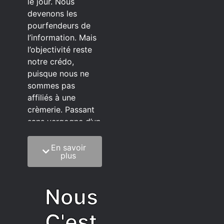
le jour. Nous
devenons les
pourfendeurs de
l’information. Mais
l’objectivité reste
notre crédo,
puisque nous ne
sommes pas
affiliés à une
crèmerie. Passant
sans vergogne d’un
éditeur à l’autre.
En savoir
C’est quoi notre
plus
méthode?
On mélange la
Nous
sagesse de la
vieillesse à une
C'est
grosse dose