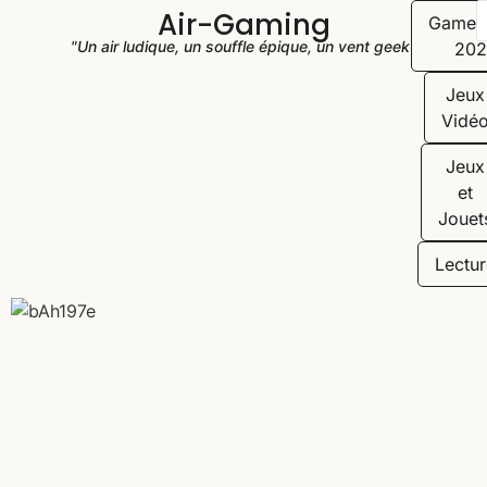
Air-Gaming
Game
"Un air ludique, un souffle épique, un vent geek"
202
Jeux
Vidé
Jeux
et
Jouet
Lectur