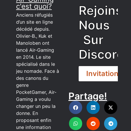
c'est quoi?
Rejoins
Anciens réfugiés
Nous
d’un site en ligne
décédé depuis.
Sur
Olivier-B., Kuk et
Manoloben ont
Discord
lancé Air-Gaming
en 2014. Le site
spécialisé dans le
jeu nomade. Face à
Invitation
des canons du
genre
PocketGamer, Air-
Partage!
DISCORD
Gaming a voulu
changer un peu la
donne. En
proposant enfin
une information