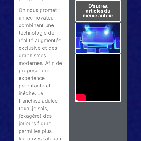
D'autres
On nous promet :
articles du
même auteur
un jeu novateur
combinant une
technologie de
réalité augmentée
exclusive et des
graphismes
modernes. Afin de
proposer une
expérience
percutante et
inédite. La
franchise adulée
(ouai je sais,
j’exagère) des
joueurs figure
parmi les plus
lucratives (ah bah