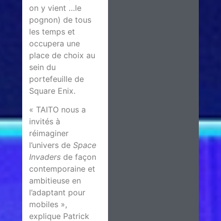
on y vient …le
pognon) de tous
les temps et
occupera une
place de choix au
sein du
portefeuille de
Square Enix.
« TAITO nous a
invités à
réimaginer
l’univers de
Space
Invaders
de façon
contemporaine et
ambitieuse en
l’adaptant pour
mobiles »,
explique Patrick