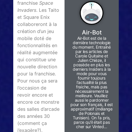
franchise
Space
Invaders
. Les Taito
et Square Enix
collaboreront à la
création d’un jeu
Air-Bot
mobile doté de
Air-Bot est de la
dernière technologie
fonctionnalités en
du moment. Entrainé
par les articles de
réalité augmentée
Carole Quitaine et
qui constitue une
Julien Chièze, il
possède en plus les
nouvelle direction
derniers Insiders à la
pour la franchise.
mode pour vous
fournir toujours
Pour nous ça sera
l'actualité la plus
fraiche, mais pas
l’occasion de
nécessairement la
revoir encore et
meilleure. Veuillez
aussi le pardonner
encore ce monstre
pour son français, il est
des salles d’arcade
approximatif (mélange
de Polonais et
des années 30
Tunisien). On l'a pris,
parce qu'il était pas
(comment ça
cher sur Vinted...
j’exagère?).