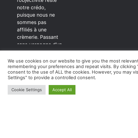
notre crédo,
puisque nous ne
sommes pas
affiliés à une
crèmerie. Passant
sans vergogne d’un
éditeur à l’autre.
En savoir
We use cookies on our website to give you the most relevan
C’est quoi notre
plus
remembering your preferences and repeat visits. By clicking “
méthode?
consent to the use of ALL the cookies. However, you may vis
Settings" to provide a controlled consent.
On mélange la
Nous
sagesse de la
Cookie Settings
Accept All
vieillesse à une
C'est
grosse dose
d’autodérision. On
Nous
est du pur produit
écrit faisant très
rarement des