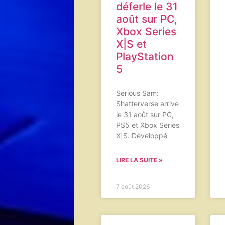
déferle le 31
août sur PC,
Xbox Series
X|S et
PlayStation
5
Serious Sam:
Shatterverse arrive
le 31 août sur PC,
PS5 et Xbox Series
X|S. Développé
LIRE LA SUITE »
7 août 2026