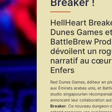
Breaker !
HellHeart Breake
Dunes Games e
BattleBrew Prod
dévoilent un rog
narratif au cœu
Enfers
Red Dunes Games, éditeur en pl
aux Émirats arabes unis, et Batt
studio singapourien récompensé 
annoncent leur collaboration au
Breaker
. Ce nouveau dungeon-c