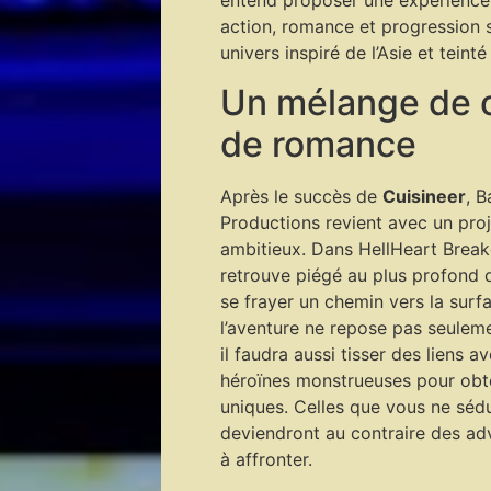
entend proposer une expérience 
action, romance et progression 
univers inspiré de l’Asie et teint
Un mélange de 
de romance
Après le succès de
Cuisineer
, B
Productions revient avec un proj
ambitieux. Dans HellHeart Breake
retrouve piégé au plus profond 
se frayer un chemin vers la surfa
l’aventure ne repose pas seuleme
il faudra aussi tisser des liens a
héroïnes monstrueuses pour obt
uniques. Celles que vous ne séd
deviendront au contraire des ad
à affronter.