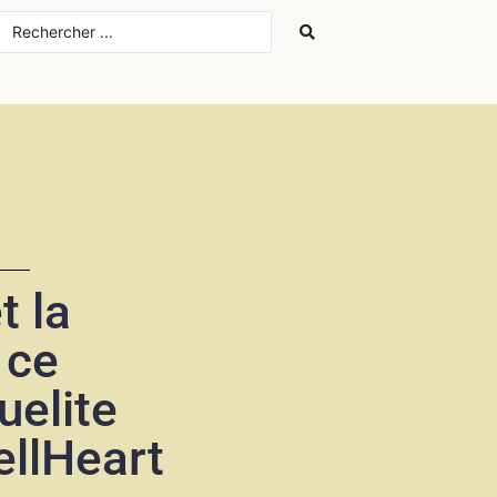
t la
 ce
uelite
ellHeart