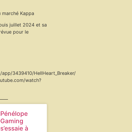
au marché Kappa
is juillet 2024 et sa
révue pour le
m/app/3439410/HellHeart_Breaker/
youtube.com/watch?
Pénélope
Gaming
s’essaie à