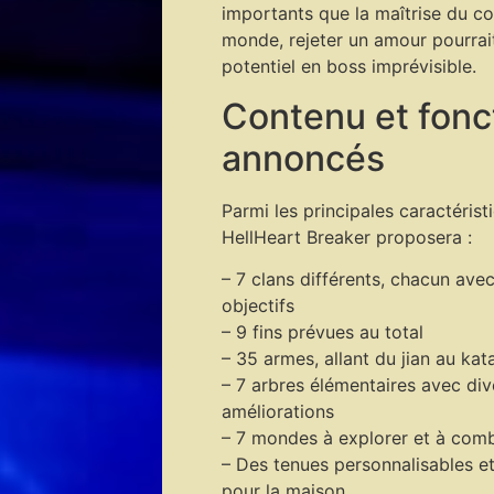
importants que la maîtrise du c
monde, rejeter un amour pourrait
potentiel en boss imprévisible.
Contenu et fonc
annoncés
Parmi les principales caractérist
HellHeart Breaker proposera :
– 7 clans différents, chacun ave
objectifs
– 9 fins prévues au total
– 35 armes, allant du jian au kat
– 7 arbres élémentaires avec div
améliorations
– 7 mondes à explorer et à com
– Des tenues personnalisables et
pour la maison