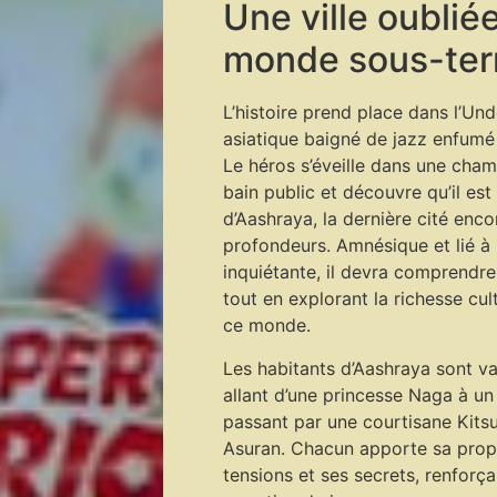
Une ville oublié
monde sous-ter
L’histoire prend place dans l’Un
asiatique baigné de jazz enfumé
Le héros s’éveille dans une cha
bain public et découvre qu’il es
d’Aashraya, la dernière cité enc
profondeurs. Amnésique et lié à
inquiétante, il devra comprendre 
tout en explorant la richesse cult
ce monde.
Les habitants d’Aashraya sont va
allant d’une princesse Naga à un
passant par une courtisane Kits
Asuran. Chacun apporte sa propr
tensions et ses secrets, renforç