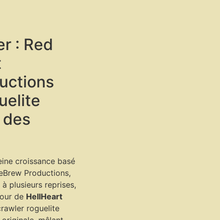
r : Red
t
uctions
uelite
r des
eine croissance basé
leBrew Productions,
à plusieurs reprises,
tour de
HellHeart
rawler roguelite