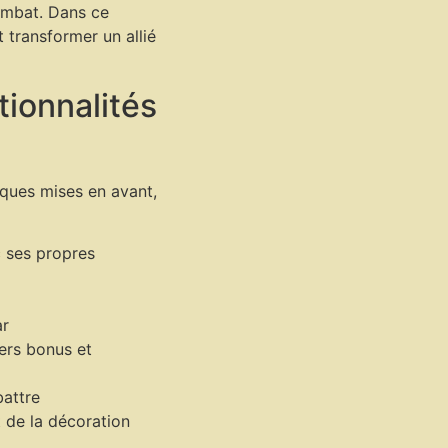
ombat. Dans ce
 transformer un allié
tionnalités
iques mises en avant,
c ses propres
ar
ers bonus et
battre
 de la décoration