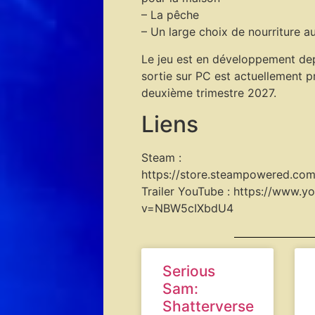
– La pêche
– Un large choix de nourriture 
Le jeu est en développement depu
sortie sur PC est actuellement p
deuxième trimestre 2027.
Liens
Steam :
https://store.steampowered.co
Trailer YouTube : https://www.
v=NBW5cIXbdU4
Serious
Sam:
Shatterverse