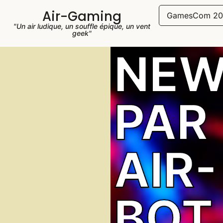
Air-Gaming
GamesCom 20
"Un air ludique, un souffle épique, un vent
geek"
NEW
PAR
AIR-
BOT