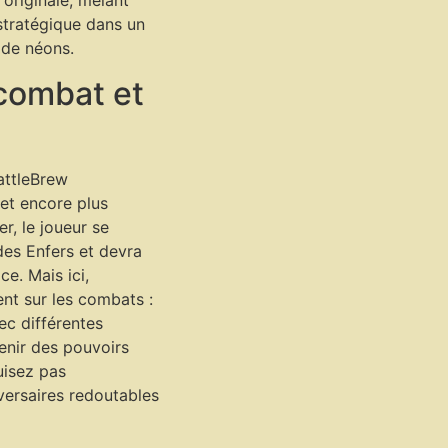
originale, mêlant
stratégique dans un
é de néons.
combat et
attleBrew
et encore plus
r, le joueur se
des Enfers et devra
ce. Mais ici,
nt sur les combats :
vec différentes
enir des pouvoirs
uisez pas
versaires redoutables