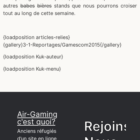
autres
babes
bières
stands que nous pourrons croiser
tout au long de cette semaine.
{loadposition articles-relies}
{gallery}3-1-Reportages/Gamescom2015{/gallery}
{loadposition Kuk-auteur}
{loadposition Kuk-menu}
Air-Gaming
c'est quoi?
Rejoins
Anciens réfugiés
d’un site en ligne