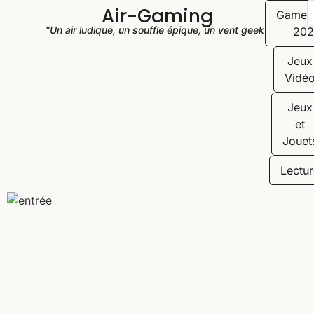
Air-Gaming
Game
"Un air ludique, un souffle épique, un vent geek"
202
Jeux
Vidé
Jeux
et
Jouet
Lectur