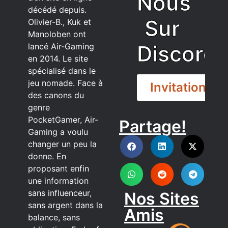
Nous
décédé depuis.
Sur
Olivier-B., Kuk et
Manoloben ont
Discord
lancé Air-Gaming
en 2014. Le site
spécialisé dans le
jeu nomade. Face à
Invitation
des canons du
genre
PocketGamer, Air-
Partage!
DISCORD
Gaming a voulu
changer un peu la
donne. En
proposant enfin
une information
sans influenceur,
Nos Sites
sans argent dans la
Amis
balance, sans