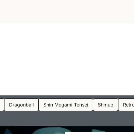
Dragonball
Shin Megami Tensei
Shmup
Retr