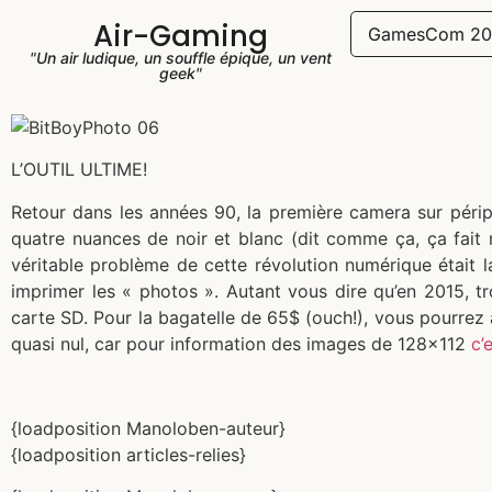
Air-Gaming
GamesCom 20
"Un air ludique, un souffle épique, un vent
geek"
L’OUTIL ULTIME!
Retour dans les années 90, la première camera sur pér
quatre nuances de noir et blanc (dit comme ça, ça fait
véritable problème de cette révolution numérique était 
imprimer les « photos ». Autant vous dire qu’en 2015, 
carte SD. Pour la bagatelle de 65$ (ouch!), vous pourrez a
quasi nul, car pour information des images de 128×112
c’
{loadposition Manoloben-auteur}
{loadposition articles-relies}