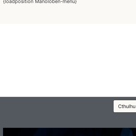
{loadposition Manoloben-menu}
Cthulhu