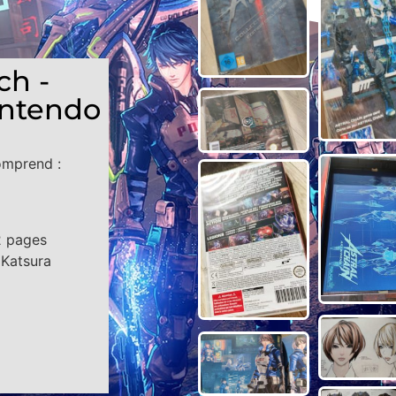
ch -
Nintendo
omprend :
2 pages
 Katsura