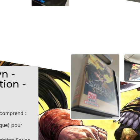
n -
ion -
 comprend :
que) pour