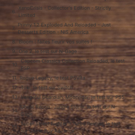
XenoCrisis - Collector's Edition - Strictly
Limited
Prinny 1.2 Exploded And Reloaded - Just
Desserts Edition - NIS America
Bloom : faites fleurir vos suites !
One 2, le test sur N-Gage
Capcom Classics Collection Reloaded, le test
PSP
Rogue Legacy, le test PSVita
Toki, le test sur Switch
Vengeful Guardian: Moonrider, le test sur PS5
Ghost Recon : Jungle Storm, le test sur N-
Gage
Super Street Fighter II Turbo Revival, le test
sur Game Boy Advance