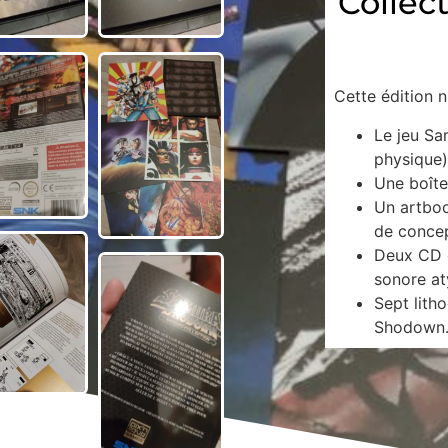
Collect
Cette édition 
Le jeu Sa
physique)
Une boîte
Un artbo
de concept
Deux CD e
sonore at
Sept lith
Shodown