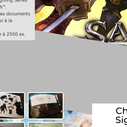
ghting Series
h™.
des documents
i à la
e à 2500 ex.
Ch
Si