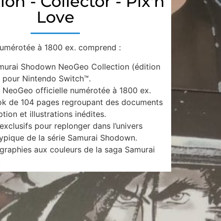
ion - Collector - Pix'n
Love
numérotée à 1800 ex. comprend :
murai Shodown NeoGeo Collection (édition
 pour Nintendo Switch™.
 NeoGeo officielle numérotée à 1800 ex.
ok de 104 pages regroupant des documents
ion et illustrations inédites.
xclusifs pour replonger dans l’univers
ypique de la série Samurai Shodown.
ographies aux couleurs de la saga Samurai
.