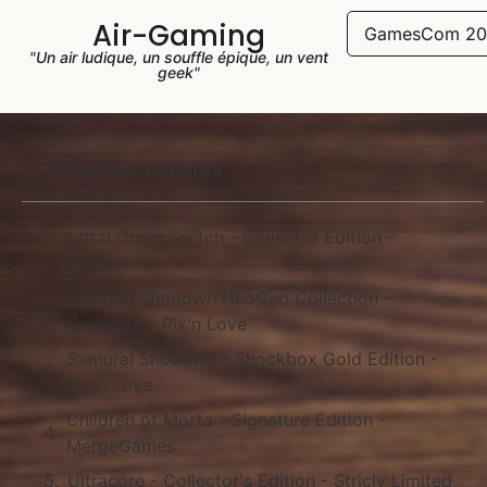
Air-Gaming
GamesCom 20
"Un air ludique, un souffle épique, un vent
geek"
Table des matières
Astral Chain Switch - Collector Edition -
Nintendo
Samurai Shodown NeoGeo Collection -
Collector - Pix'n Love
Samurai Shodown - Shockbox Gold Edition -
Pix'n Love
Children of Morta - Signature Edition -
MergeGames
Ultracore - Collector's Edition - Stricly Limited