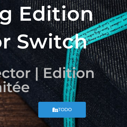
g Edition
or Switch
ctor | Edition
itée
TODO