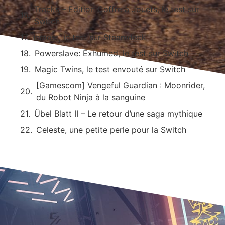
Tracks – Edition Coffre à Jouets, le test sur
Switch
Inmost, le test sur Steamdeck
Powerslave: Exhumed, le test sur Switch
Magic Twins, le test envouté sur Switch
[Gamescom] Vengeful Guardian : Moonrider,
du Robot Ninja à la sanguine
Übel Blatt II – Le retour d’une saga mythique
Celeste, une petite perle pour la Switch