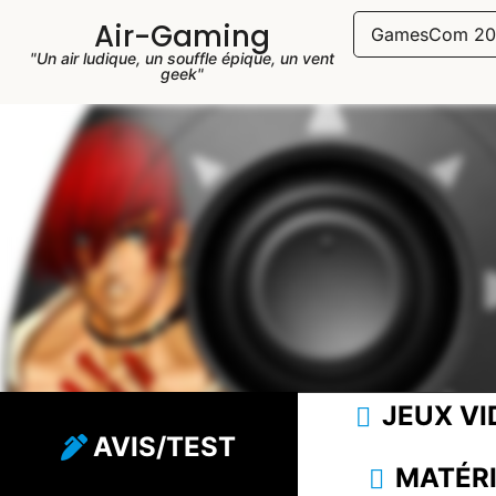
Air-Gaming
GamesCom 20
"Un air ludique, un souffle épique, un vent
geek"
JEUX VI
AVIS/TEST
MATÉRI