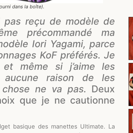
urni dans la boîte).
ai pas reçu de modèle de
i-même précommandé ma
 modèle Iori Yagami, parce
onnages KoF préférés. Je
 et même si j’aime les
ai aucune raison de les
 chose ne va pas.
Deux
oix que je ne cautionne
dget basique des manettes Ultimate. La