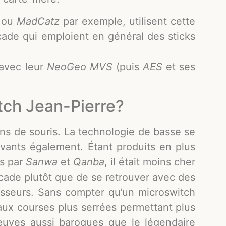
ou
MadCatz
par exemple, utilisent cette
ade qui emploient en général des sticks
.
 avec leur
NeoGeo MVS
(puis
AES
et ses
tch Jean-Pierre?
ns de souris. La technologie de basse se
vants également. Étant produits en plus
és par
Sanwa
et
Qanba
, il était moins cher
rcade plutôt que de se retrouver avec des
nisseurs. Sans compter qu’un microswitch
 aux courses plus serrées permettant plus
œuves aussi baroques que le légendaire