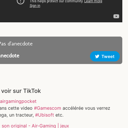
Pas d'anecdote
anecdote
Tweet
 voir sur TikTok
airgamingpocket
ans cette video
#Gamescom
accélérée vous verrez
ga, un tracteur,
#Ubisoft
etc.
son original - Air-Gaming | jeux