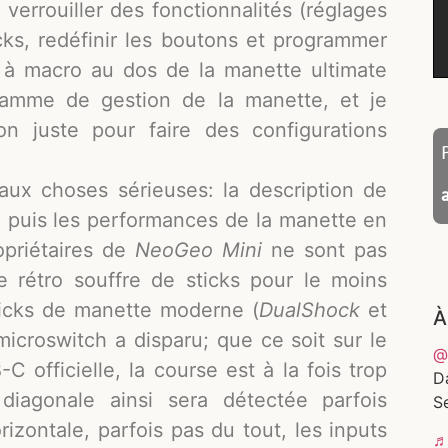
verrouiller des fonctionnalités (réglages
ks, redéfinir les boutons et programmer
s à macro au dos de la manette ultimate
ramme de gestion de la manette, et je
on juste pour faire des configurations
aux choses sérieuses: la description de
, puis les performances de la manette en
ropriétaires de
NeoGeo Mini
ne sont pas
e rétro souffre de sticks pour le moins
sticks de manette moderne (
DualShock
et
À
 microswitch a disparu; que ce soit sur le
@
 officielle, la course est à la fois trop
D
diagonale ainsi sera détectée parfois
Se
rizontale, parfois pas du tout, les inputs
♬ 