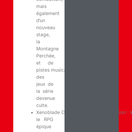
mais
également
d’un
nouveau
stage,
la
Montagne
Perchée,
et de
pistes musicales tirées
des
jeux de
la série
devenue
culte.
Xenoblade Chronicles: Definitive Edition :
le RPG
épique