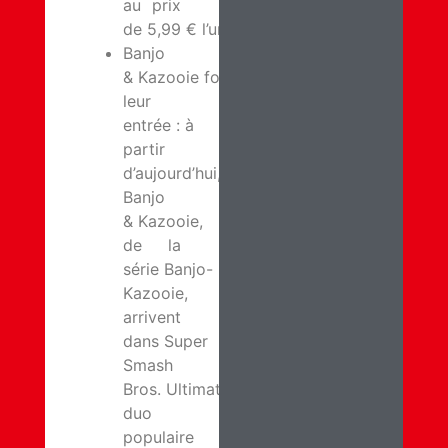
au prix
de 5,99 € l’unité.
Banjo
& Kazooie font
leur
entrée : à
partir
d’aujourd’hui,
Banjo
& Kazooie,
de la
série Banjo-
Kazooie,
arrivent
dans Super
Smash
Bros. Ultimate. Ce
duo
populaire