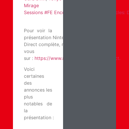
Mirage
Sessions #FE Encore
et
Xenoblade Chronicles: De
Pour voir la
présentation Nintendo
Direct complète, rendez-
vous
sur :
https://www.nintendo.fr/nintendodirect
.
Voici
certaines
des
annonces les
plus
notables de
la
présentation :