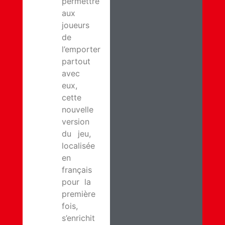
permettre
aux
joueurs
de
l’emporter
partout
avec
eux,
cette
nouvelle
version
du jeu,
localisée
en
français
pour la
première
fois,
s’enrichit