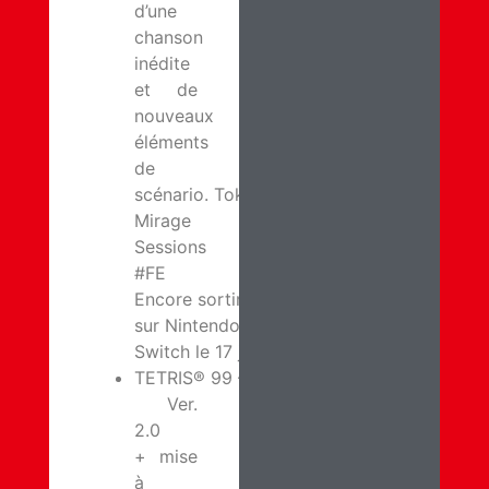
d’une
chanson
inédite
et de
nouveaux
éléments
de
scénario. Tokyo
Mirage
Sessions
#FE
Encore sortira
sur Nintendo
Switch le 17 janvier.
TETRIS® 99 –
Ver.
2.0
+ mise
à