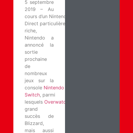
5 septembre
2019 – Au
cours d’un Nintendo
Direct particulièrement
riche,
Nintendo a
annoncé la
sortie
prochaine
de
nombreux
jeux sur la
console
Nintendo
Switch
, parmi
lesquels
Overwatch
, le
grand
succès de
Blizzard,
mais aussi