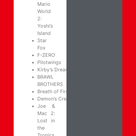
Mario
World
2:
Yoshi’s
Island
Star
Fox
F-ZERO
Pilotwings
Kirby’s Dream Course
BRAWL
BROTHERS
Breath of Fire
Demon’s Crest
Joe &
Mac 2:
Lost in
the
Tropics