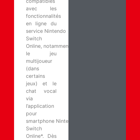
compatibles
avec les
fonctionnalités
en ligne du
service Nintendo
Switch
Online, notamment
le jeu
multijoueur
(dans
certains
jeux) et le
chat vocal
via
l’application
pour
smartphone Nintendo
Switch
Online*. Dès