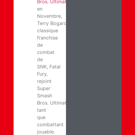
Bros. Ultimate
: Sortant
en
Novembre,
Terry Bogard de la
classique
franchise
de
combat
de
SNK, Fatal
Fury,
rejoint
Super
Smash
Bros. Ultimate en
tant
que
combattant
jouable.