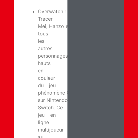
Overwatch :
Tracer,
Mei, Hanzo et
tous
les
autres
personnages
hauts
en
couleur
du jeu
phénomène Overwatch arrivent
sur Nintendo
Switch. Ce
jeu en
ligne
multijoueur
au