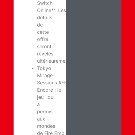
Switch
Online**. Les
détails
de
cette
offre
seront
révélés
ultérieurement.
Tokyo
Mirage
Sessions #FE
Encore : le
jeu qui
a
permis
aux
mondes
de Fire Emblem et