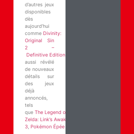
d’autres jeux
disponibles
dès
aujourd’hui
comme
Divinity:
Original Sin
2 –
Definitive Edition
. Nintendo a
aussi révélé
de nouveaux
détails sur
des jeux
déjà
annoncés,
tels
que
The Legend of
Zelda: Link’s Awakening
,
Luigi’s Mansion
3
,
Pokémon Épée
et
Pokémon Bouclier
.