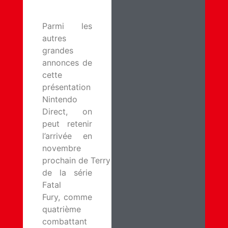
Parmi les
autres
grandes
annonces de
cette
présentation
Nintendo
Direct, on
peut retenir
l’arrivée en
novembre
prochain de Terry Bogard,
de la série
Fatal
Fury, comme
quatrième
combattant