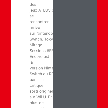
des
jeux ATLUS de
se
rencontrer
arrive
sur Nintendo
Switch. Tokyo
Mirage
Sessions #FE
Encore est
la
version Nintendo
Switch du RPG salué
par la
critique
sorti originellement
sur Wii U. En
plus de