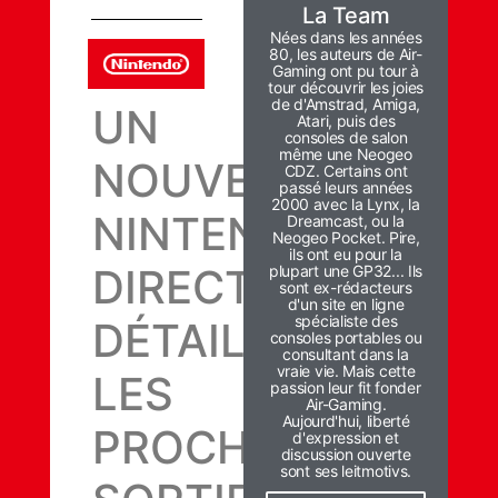
La Team
Nées dans les années
80, les auteurs de Air-
Gaming ont pu tour à
tour découvrir les joies
de d'Amstrad, Amiga,
UN
Atari, puis des
consoles de salon
même une Neogeo
NOUVEAU
CDZ. Certains ont
passé leurs années
2000 avec la Lynx, la
NINTENDO
Dreamcast, ou la
Neogeo Pocket. Pire,
ils ont eu pour la
DIRECT
plupart une GP32... Ils
sont ex-rédacteurs
d'un site en ligne
spécialiste des
DÉTAILLE
consoles portables ou
consultant dans la
vraie vie. Mais cette
LES
passion leur fit fonder
Air-Gaming.
Aujourd'hui, liberté
PROCHAINES
d'expression et
discussion ouverte
sont ses leitmotivs.