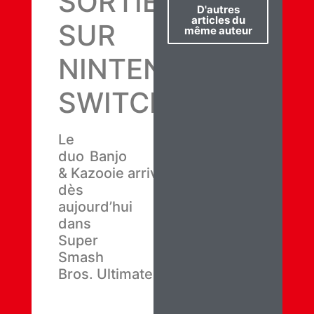
SORTIES
D'autres
articles du
SUR
même auteur
NINTENDO
SWITCH
Le
duo Banjo
& Kazooie arrive
dès
aujourd’hui
dans
Super
Smash
Bros. Ultimate