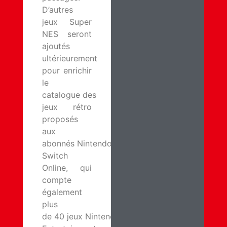
D’autres
jeux Super
NES seront
ajoutés
ultérieurement
pour enrichir
le
catalogue des
jeux rétro
proposés
aux
abonnés Nintendo
Switch
Online, qui
compte
également
plus
de 40 jeux Nintendo