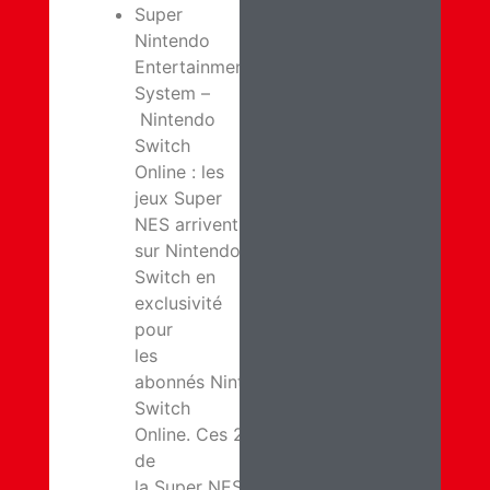
Super
Nintendo
Entertainment
System –
Nintendo
Switch
Online : les
jeux Super
NES arrivent
sur Nintendo
Switch en
exclusivité
pour
les
abonnés Nintendo
Switch
Online. Ces 20 classiques
de
la Super NES