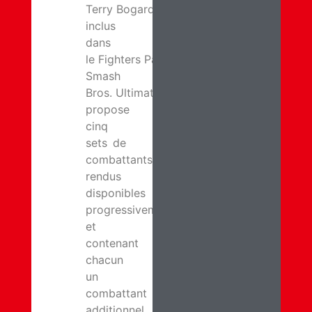
Terry Bogard est
inclus
dans
le Fighters Pass de Super
Smash
Bros. Ultimate, qui
propose
cinq
sets de
combattants
rendus
disponibles
progressivement
et
contenant
chacun
un
combattant
additionnel,