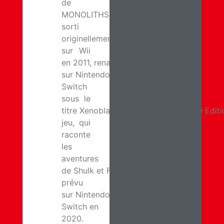
de
MONOLITHSOFT
sorti
originellement
sur Wii
en 2011, renaîtra
sur Nintendo
Switch
sous le
titre Xenoblade Chronicles: Definitive Edit
jeu, qui
raconte
les
aventures
de Shulk et Fiora, est
prévu
sur Nintendo
Switch en
2020.