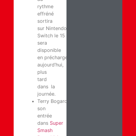
rythme
effréné
sortira
sur Nintendo
Switch le 15 octobre. Il
sera
disponible
en préchargement dès
aujourd’hui,
plus
tard
dans la
journée.
Terry Bogard fait
son
entrée
dans
Super
Smash