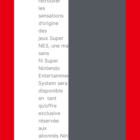
retrouver
les
sensations
d’origine
des
jeux Super
NES, une manette
sans
fil Super
Nintendo
Entertainment
System sera
disponible
en tant
qu’offre
exclusive
réservée
aux
abonnés Nintendo