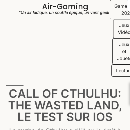
Air-Gaming
Game
"Un air ludique, un souffle épique, un vent geek"
202
Jeux
Vidé
Jeux
et
Jouet
Lectur
CALL OF CTHULHU:
THE WASTED LAND,
LE TEST SUR IOS