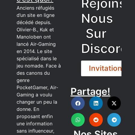
Rejoins
Anciens réfugiés
Nous
d’un site en ligne
décédé depuis.
Sur
Olivier-B., Kuk et
Manoloben ont
Discord
lancé Air-Gaming
en 2014. Le site
spécialisé dans le
jeu nomade. Face à
Invitation
des canons du
genre
PocketGamer, Air-
Partage!
DISCORD
Gaming a voulu
changer un peu la
donne. En
proposant enfin
une information
sans influenceur,
Nos Sites