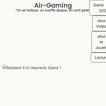
Air-Gaming
Game
"Un air ludique, un souffle épique, un vent geek"
202
Jeux
Vidé
Jeux
et
Jouet
Lectur