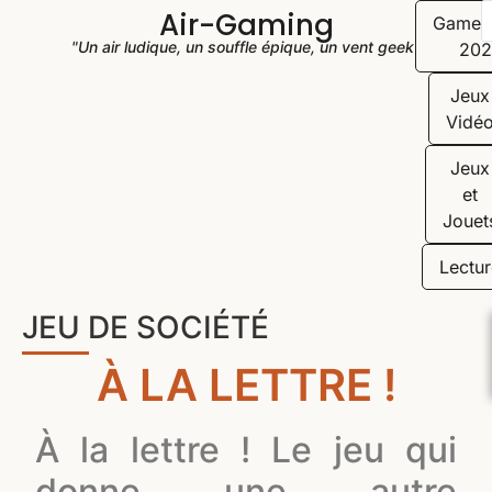
Air-Gaming
Game
"Un air ludique, un souffle épique, un vent geek"
202
Jeux
Vidé
Jeux
et
Jouet
Lectur
JEU DE SOCIÉTÉ
À LA LETTRE !
À la lettre ! Le jeu qui
donne une autre