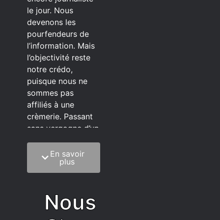
le jour. Nous
devenons les
pourfendeurs de
l’information. Mais
l’objectivité reste
notre crédo,
puisque nous ne
sommes pas
affiliés à une
crèmerie. Passant
sans vergogne d’un
éditeur à l’autre.
En savoir
C’est quoi notre
plus
méthode?
On mélange la
Nous
sagesse de la
vieillesse à une