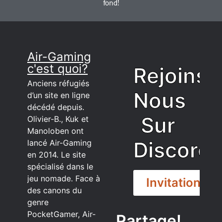
fond!
Air-Gaming
c'est quoi?
Rejoins
Anciens réfugiés
Nous
d’un site en ligne
décédé depuis.
Sur
Olivier-B., Kuk et
Manoloben ont
Discord
lancé Air-Gaming
en 2014. Le site
spécialisé dans le
jeu nomade. Face à
Invitation
des canons du
genre
PocketGamer, Air-
Partage!