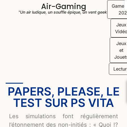
Air-Gaming
Game
"Un air ludique, un souffle épique, un vent geek"
202
Jeux
Vidé
Jeux
et
Jouet
Lectur
PAPERS, PLEASE, LE
TEST SUR PS VITA
Les simulations font régulièrement
l’étonnement des non-initiés : « Quoi !?