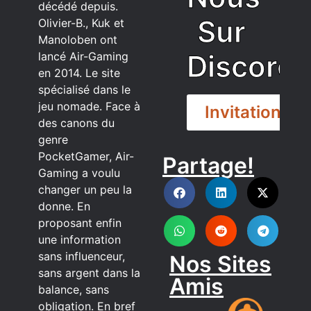
décédé depuis.
Sur
Olivier-B., Kuk et
Manoloben ont
Discord
lancé Air-Gaming
en 2014. Le site
spécialisé dans le
jeu nomade. Face à
Invitation
des canons du
genre
PocketGamer, Air-
Partage!
DISCORD
Gaming a voulu
changer un peu la
donne. En
proposant enfin
une information
sans influenceur,
Nos Sites
sans argent dans la
Amis
balance, sans
obligation. En bref