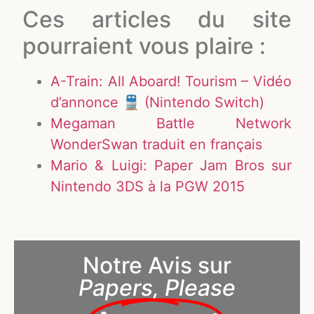
Ces articles du site
pourraient vous plaire :
A-Train: All Aboard! Tourism – Vidéo
d’annonce 🚆 (Nintendo Switch)
Megaman Battle Network
WonderSwan traduit en français
Mario & Luigi: Paper Jam Bros sur
Nintendo 3DS à la PGW 2015
Notre Avis sur
Papers, Please