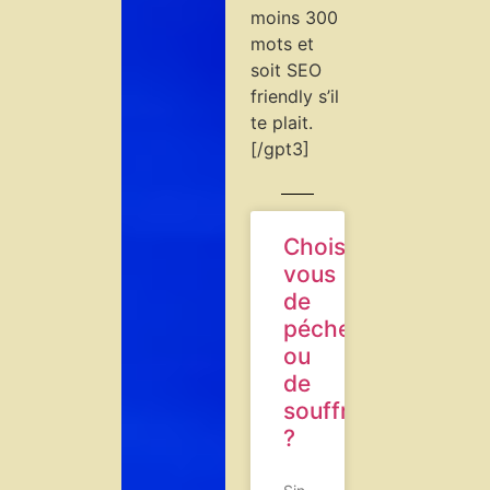
moins 300
mots et
soit SEO
friendly s’il
te plait.
[/gpt3]
Choisirez-
vous
de
pécher
ou
de
souffrir
?