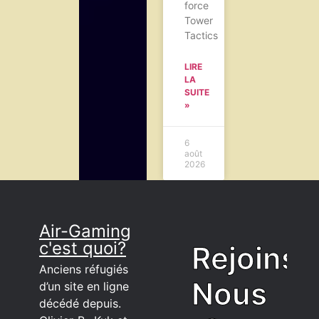
force
Tower
Tactics
LIRE
LA
SUITE
»
6
août
2026
Air-Gaming
c'est quoi?
Rejoins
Anciens réfugiés
Nous
d’un site en ligne
décédé depuis.