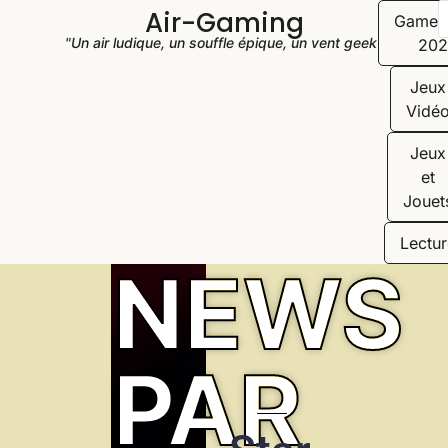
Air-Gaming
Game
"Un air ludique, un souffle épique, un vent geek"
202
Jeux
Vidé
Jeux
et
Jouet
Lectur
NEWS
PAR