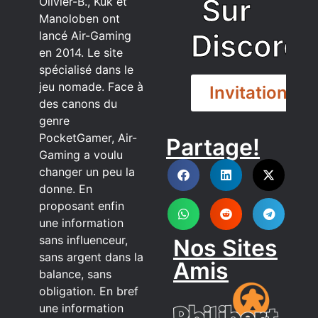
Sur
Olivier-B., Kuk et
Manoloben ont
Discord
lancé Air-Gaming
en 2014. Le site
spécialisé dans le
jeu nomade. Face à
Invitation
des canons du
genre
PocketGamer, Air-
Partage!
DISCORD
Gaming a voulu
changer un peu la
donne. En
proposant enfin
une information
sans influenceur,
Nos Sites
sans argent dans la
Amis
balance, sans
obligation. En bref
une information