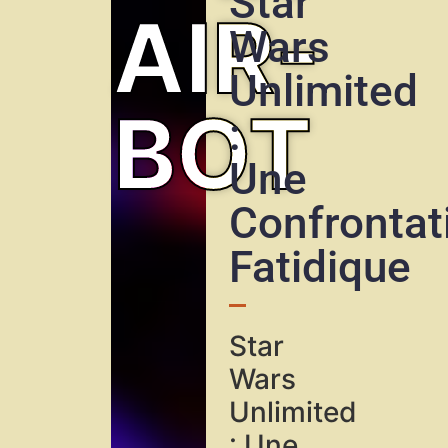
Star
AIR-
Wars
Unlimited
BOT
:
Une
Confrontat
Fatidique
Star
Wars
Unlimited
: Une