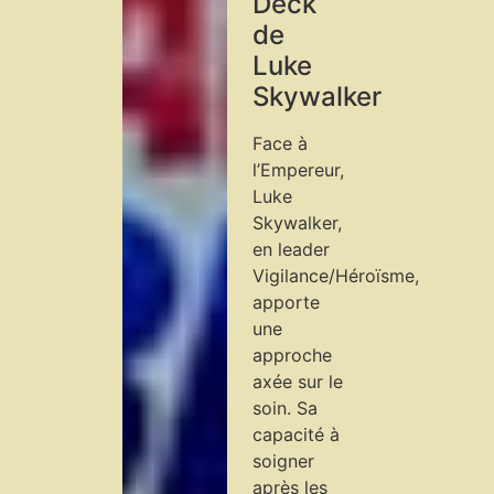
Deck
de
Luke
Skywalker
Face à
l’Empereur,
Luke
Skywalker,
en leader
Vigilance/Héroïsme,
apporte
une
approche
axée sur le
soin. Sa
capacité à
soigner
après les