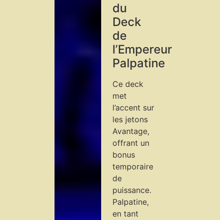
du
Deck
de
l’Empereur
Palpatine
Ce deck
met
l’accent sur
les jetons
Avantage,
offrant un
bonus
temporaire
de
puissance.
Palpatine,
en tant