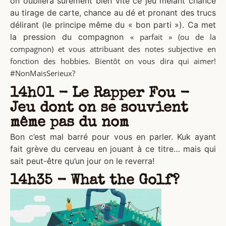
on oubliera surement bien vite ce jeu mélant chance
au tirage de carte, chance au dé et pronant des trucs
délirant (le principe même du « bon parti »). Ca met
la pression du compagnon
« parfait »
(ou de la
compagnon) et vous attribuant des notes subjective en
fonction des hobbies. Bientôt on vous dira qui aimer!
#NonMaisSerieux?
14h01 - Le Rapper Fou -
Jeu dont on se souvient
même pas du nom
Bon c’est mal barré pour vous en parler. Kuk ayant
fait grève du cerveau en jouant à ce titre… mais qui
sait peut-être qu’un jour on le reverra!
14h35 - What the Golf?