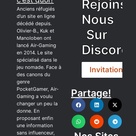
Rejoins
Anciens réfugiés
Nous
d’un site en ligne
décédé depuis.
Sur
Olivier-B., Kuk et
Manoloben ont
Discord
lancé Air-Gaming
en 2014. Le site
spécialisé dans le
jeu nomade. Face à
Invitation
des canons du
genre
PocketGamer, Air-
Partage!
DISCORD
Gaming a voulu
changer un peu la
donne. En
proposant enfin
une information
sans influenceur,