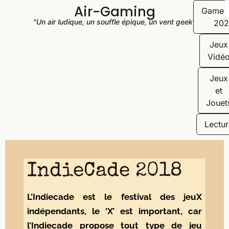
Air-Gaming
Game
"Un air ludique, un souffle épique, un vent geek"
202
Jeux
Vidé
Jeux
et
Jouet
Lectur
IndieCade 2018
L’Indiecade est le festival des jeuX
indépendants, le ‘X’ est important, car
l’Indiecade propose tout type de jeu