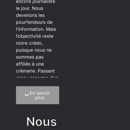
encore journaliste
le jour. Nous
devenons les
pourfendeurs de
l’information. Mais
l’objectivité reste
notre crédo,
puisque nous ne
sommes pas
affiliés à une
crèmerie. Passant
sans vergogne d’un
éditeur à l’autre.
En savoir
C’est quoi notre
plus
méthode?
On mélange la
Nous
sagesse de la
vieillesse à une