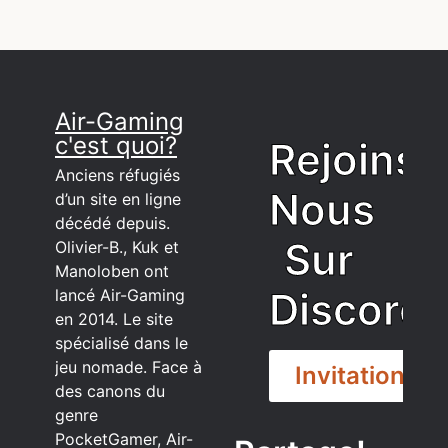
Air-Gaming
c'est quoi?
Rejoins
Anciens réfugiés
Nous
d’un site en ligne
décédé depuis.
Sur
Olivier-B., Kuk et
Manoloben ont
Discord
lancé Air-Gaming
en 2014. Le site
spécialisé dans le
jeu nomade. Face à
Invitation
des canons du
genre
PocketGamer, Air-