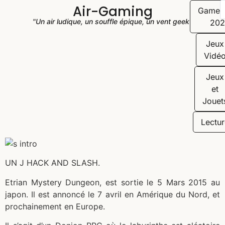
Air-Gaming
Game
"Un air ludique, un souffle épique, un vent geek"
202
Jeux
Vidé
Jeux
et
Jouet
Lectur
UN J HACK AND SLASH.
Etrian Mystery Dungeon, est sortie le 5 Mars 2015 au
japon. Il est annoncé le 7 avril en Amérique du Nord, et
prochainement en Europe.