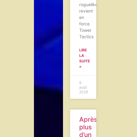
roguelike
revient
en
force
Tower
Tactics
LIRE
LA
SUITE
»
6
août
2026
Après
plus
d’un