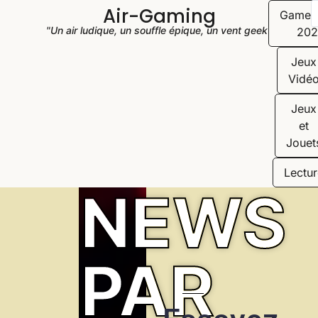
Air-Gaming
Game
"Un air ludique, un souffle épique, un vent geek"
202
Jeux
Vidé
Jeux
et
Jouet
Lectur
NEWS
PAR