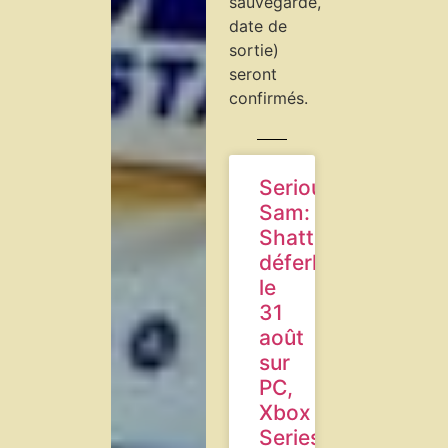
sauvegarde,
date de
sortie)
seront
confirmés.
Serious
Sam:
Shatterverse
déferle
le
31
août
sur
PC,
Xbox
Series