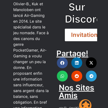
Sur
Olivier-B., Kuk et
Manoloben ont
Discord
lancé Air-Gaming
en 2014. Le site
spécialisé dans le
jeu nomade. Face à
Invitation
des canons du
genre
PocketGamer, Air-
Partage!
DISCORD
Gaming a voulu
changer un peu la
donne. En
proposant enfin
une information
sans influenceur,
Nos Sites
sans argent dans la
Amis
balance, sans
obligation. En bref
une information